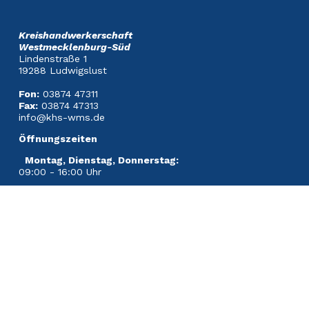
Kreishandwerkerschaft
Westmecklenburg-Süd
Lindenstraße 1
19288 Ludwigslust
Fon:
03874 47311
Fax:
03874 47313
info@khs-wms.de
Öffnungszeiten
Montag, Dienstag, Donnerstag:
09:00 - 16:00 Uhr
Mittwoch:
09:00 - 12:00 Uhr
Freitag:
09:00 - 13:00 Uhr
Navigation
Kontakt
Impressum
Datenschutzerklärung
überspringen