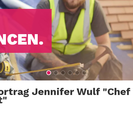
NCEN.
trag Jennifer Wulf "Chef 
t"