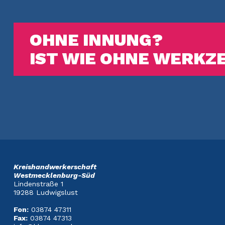
OHNE INNUNG?
IST WIE OHNE WERKZ
Kreishandwerkerschaft
Westmecklenburg-Süd
Lindenstraße 1
19288 Ludwigslust
Fon:
03874 47311
Fax:
03874 47313